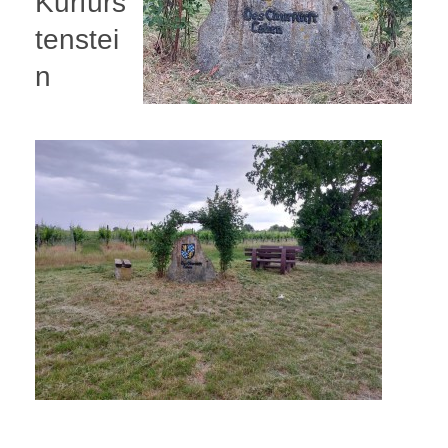
Kurfürs
tenstei
n