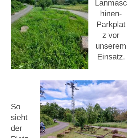
Lanmasc
hinen-
Parkplat
z vor
unserem
Einsatz.
So
sieht
der