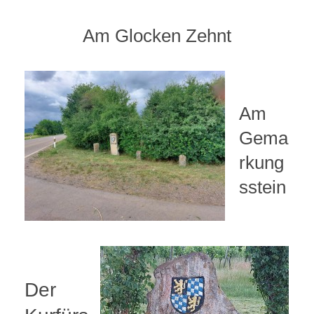
Am Glocken Zehnt
Am
Gema
rkung
sstein
Der